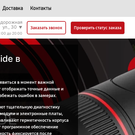
Доставка
Контакты
одорожная
ул., 30
▼
Проверить статус заказа
Заказать звонок
:00 до 20:00
ide в
оявиться в момент важной
ёт отображать точные данные и
збежать ошибок в замерах.
яют тщательную диагностику
 модули и электронные платы,
авливают герметичность корпуса
ют программное обеспечение
мость фиксируется после